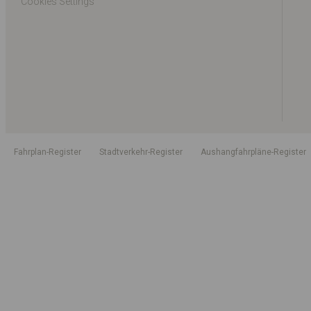
Cookies Settings
Fahrplan-Register
Stadtverkehr-Register
Aushangfahrpläne-Register