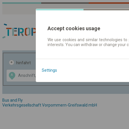
Accept cookies usage
We use cookies and similar technologies to 
interests. You can withdraw or change your 
Fahrplandaten | Ticke
hinfahrt
hin und- rückfahrt
Settings
Data CC-BY-SA
A
B
by
OpenStreetMap
GeoLite data by
usblenden
MaxMind
Bus and Fly
Verkehrsgesellschaft Vorpommern-Greifswald mbH