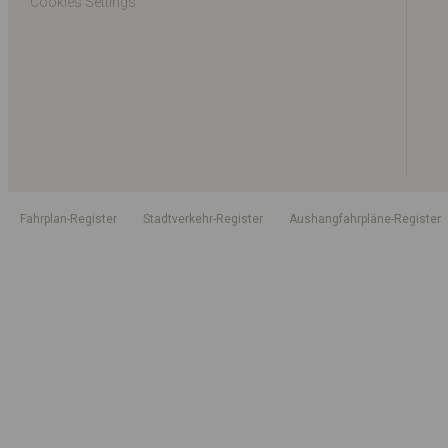
Cookies Settings
Fahrplan-Register
Stadtverkehr-Register
Aushangfahrpläne-Register