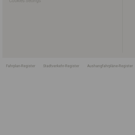
Cookies Settings
Fahrplan-Register
Stadtverkehr-Register
Aushangfahrpläne-Register