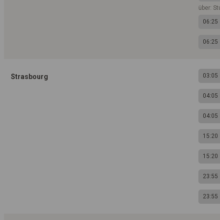
über: St
06:25
06:25
03:05
Strasbourg
04:05
04:05
15:20
15:20
23:55
23:55