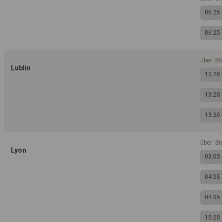
06:25
06:25
über: St
Lublin
13:20
13:20
13:20
über: S
Lyon
03:05
04:05
04:05
15:20