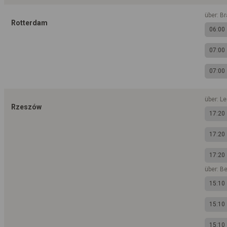
über: B
Rotterdam
06:00
07:00
07:00
über: L
Rzeszów
17:20
17:20
17:20
über: B
15:10
15:10
15:10