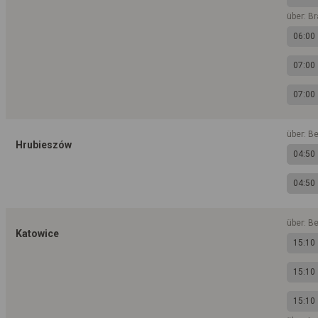
über: B
06:00
07:00
07:00
über: B
Hrubieszów
04:50
04:50
über: Be
Katowice
15:10
15:10
15:10