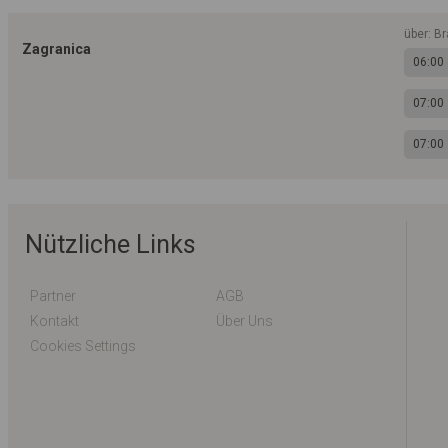
über: B
Zagranica
06:00
07:00
07:00
Nützliche Links
Partner
AGB
Kontakt
Über Uns
Cookies Settings