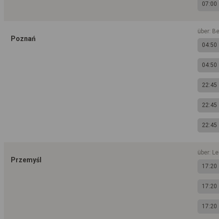
07:00
über: Be
Poznań
04:50
04:50
22:45
22:45
22:45
über: L
Przemyśl
17:20
17:20
17:20