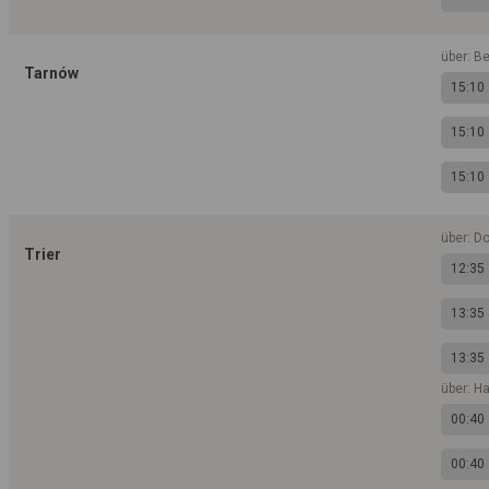
über: B
Tarnów
15:10
15:10
15:10
über: D
Trier
12:35
13:35
13:35
über: H
00:40
00:40