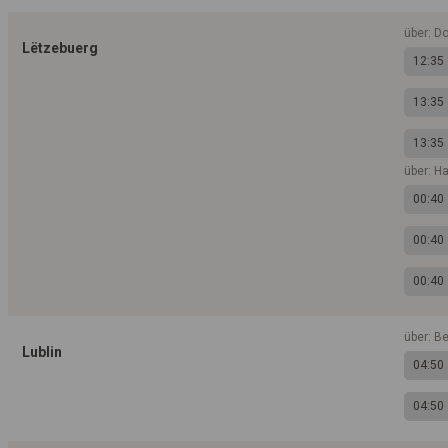
über: Do
Lëtzebuerg
12:35
13:35
13:35
über: H
00:40
00:40
00:40
über: B
Lublin
04:50
04:50