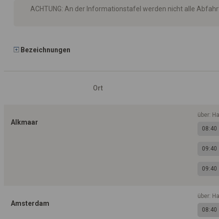
ACHTUNG: An der Informationstafel werden nicht alle Abfah
Bezeichnungen
Ort
über: H
Alkmaar
08:40
09:40
09:40
über: H
Amsterdam
08:40