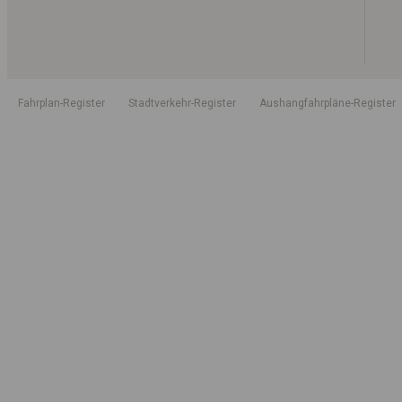
Fahrplan-Register
Stadtverkehr-Register
Aushangfahrpläne-Register