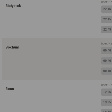
über: B
Białystok
22:45
22:45
22:45
über: H
Bochum
00:40
00:40
00:40
über: D
Bonn
12:35
13:35