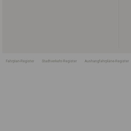
Fahrplan-Register
Stadtverkehr-Register
Aushangfahrpläne-Register