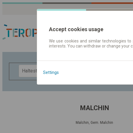
Accept cookies usage
We use cookies and similar technologies to 
interests. You can withdraw or change your 
Fahrplandaten | Ticke
F
Settings
MALCHIN
Malchin, Gem. Malchin