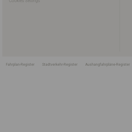
Cookies Settings
Fahrplan-Register
Stadtverkehr-Register
Aushangfahrpläne-Register