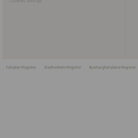
Cookies Settings
Fahrplan-Register
Stadtverkehr-Register
Aushangfahrpläne-Register