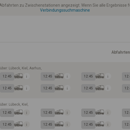
 Abfahrten zu Zwischenstationen angezeigt. Wenn Sie alle Ergebnisse
Verbindungssuchmaschine
Abfahrten
über: Lübeck, Kiel, Aarhus,
12:45
12:45
12:45
12:
12:45
12:45
12:45
12:
über: Lübeck, Kiel,
12:45
12:45
12:45
12:
12:45
12:45
12:45
12: