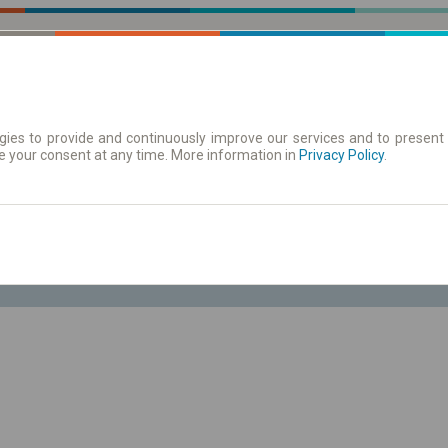
ies to provide and continuously improve our services and to present 
e your consent at any time. More information in
| Tickets
Aushangfahrplan
Privacy Policy
.
ahrplan anzeigen