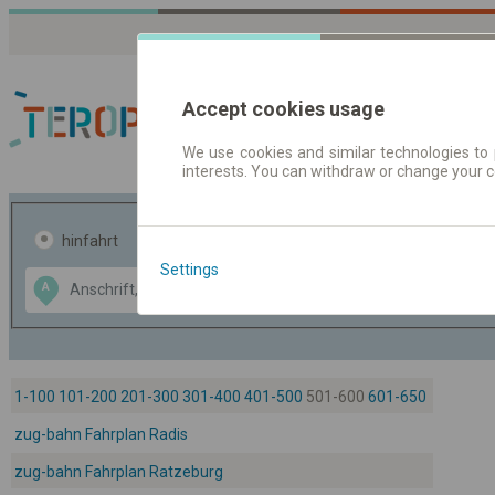
Accept cookies usage
We use cookies and similar technologies to 
interests. You can withdraw or change your 
Fahrplandaten | Ticke
hinfahrt
hin und- rückfahrt
Settings
Data CC-BY-SA
A
B
by
OpenStreetMap
GeoLite data by
usblenden
MaxMind
1-100
101-200
201-300
301-400
401-500
501-600
601-650
zug-bahn Fahrplan Radis
zug-bahn Fahrplan Ratzeburg