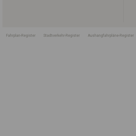
Fahrplan-Register
Stadtverkehr-Register
Aushangfahrpläne-Register