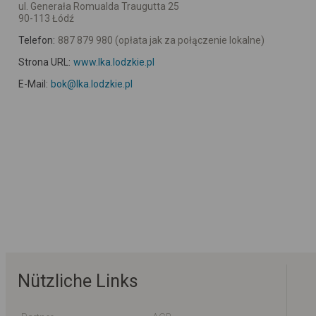
ul. Generała Romualda Traugutta 25
90-113 Łódź
Telefon:
887 879 980 (opłata jak za połączenie lokalne)
Strona URL:
www.lka.lodzkie.pl
E-Mail:
bok@lka.lodzkie.pl
Nützliche Links