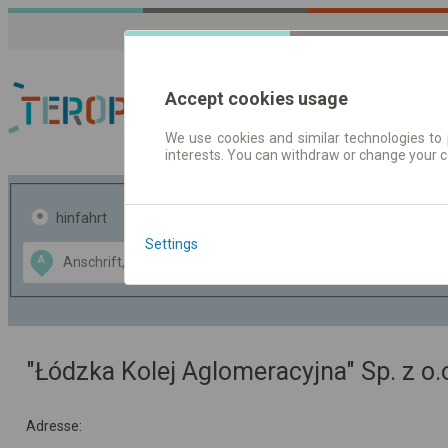
Accept cookies usage
We use cookies and similar technologies to 
interests. You can withdraw or change your 
Fahrplandaten | Ticke
hinfahrt
hin und- rückfahrt
Settings
Data CC-BY-SA
A
B
by
OpenStreetMap
GeoLite data by
usblenden
MaxMind
"Łódzka Kolej Aglomeracyjna" Sp. z o.
Adresse: