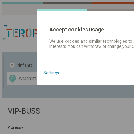
Accept cookies usage
We use cookies and similar technologies to 
interests. You can withdraw or change your 
Fahrplandaten | Ticke
hinfahrt
hin und- rückfahrt
Settings
Data CC-BY-SA
A
B
by
OpenStreetMap
GeoLite data by
usblenden
MaxMind
VIP-BUSS
Adresse: