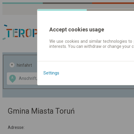
Accept cookies usage
We use cookies and similar technologies to 
interests. You can withdraw or change your 
Fahrplandaten | Ticke
hinfahrt
hin und- rückfahrt
Settings
Data CC-BY-SA
A
B
by
OpenStreetMap
GeoLite data by
usblenden
MaxMind
Gmina Miasta Toruń
Adresse: