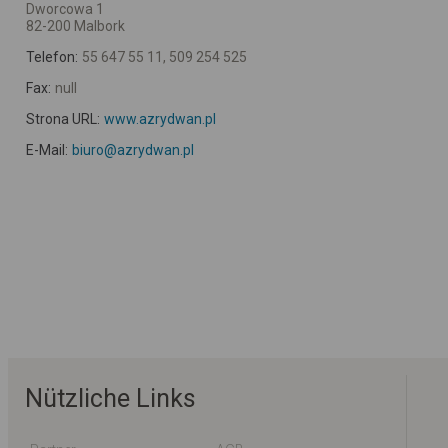
Dworcowa 1
82-200 Malbork
Telefon:
55 647 55 11, 509 254 525
Fax:
null
Strona URL:
www.azrydwan.pl
E-Mail:
biuro@azrydwan.pl
Nützliche Links