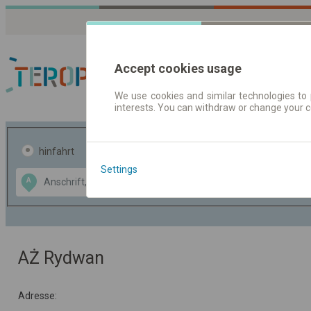
Accept cookies usage
We use cookies and similar technologies to 
interests. You can withdraw or change your 
Fahrplandaten | Ticke
hinfahrt
hin und- rückfahrt
Settings
Data CC-BY-SA
A
B
by
OpenStreetMap
GeoLite data by
usblenden
MaxMind
AŻ Rydwan
Adresse: