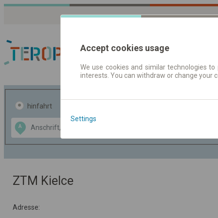
Accept cookies usage
We use cookies and similar technologies to 
interests. You can withdraw or change your 
Fahrplandaten | Ticke
hinfahrt
hin und- rückfahrt
Settings
Data CC-BY-SA
A
B
by
OpenStreetMap
GeoLite data by
usblenden
MaxMind
ZTM Kielce
Adresse: