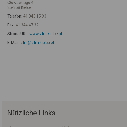
Głowackiego 4
25-368 Kielce
Telefon:
41 343 15 93
Fax:
41 344 47 32
Strona URL:
www.ztm.kielce.pl
E-Mail:
ztm@ztm.kielce.pl
Nützliche Links