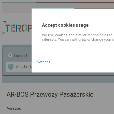
Accept cookies usage
We use cookies and similar technologies to 
interests. You can withdraw or change your 
Fahrplandaten | Ticke
hinfahrt
hin und- rückfahrt
Settings
Data CC-BY-SA
A
B
by
OpenStreetMap
GeoLite data by
usblenden
MaxMind
AR-BOS Przewozy Pasażerskie
Adresse: