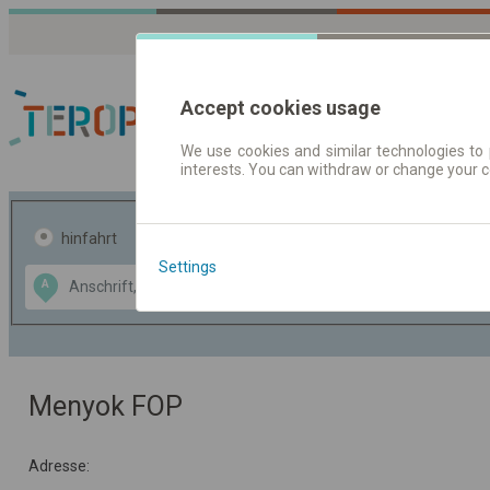
Accept cookies usage
We use cookies and similar technologies to 
interests. You can withdraw or change your 
Fahrplandaten | Ticke
hinfahrt
hin und- rückfahrt
Settings
Data CC-BY-SA
A
B
by
OpenStreetMap
GeoLite data by
usblenden
MaxMind
Menyok FOP
Adresse: