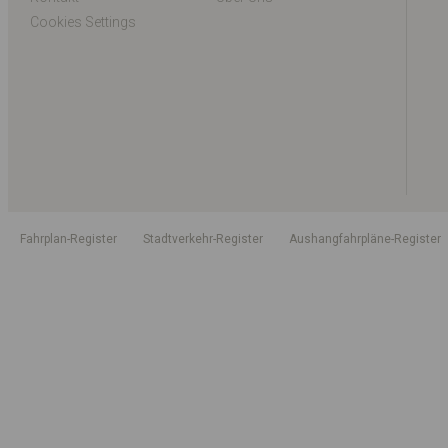
Cookies Settings
Fahrplan-Register
Stadtverkehr-Register
Aushangfahrpläne-Register