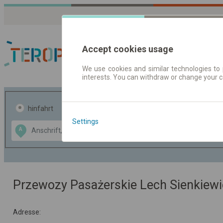
Accept cookies usage
We use cookies and similar technologies to 
interests. You can withdraw or change your 
Fahrplandaten | Ticke
hinfahrt
hin und- rückfahrt
Settings
Data CC-BY-SA
A
B
by
OpenStreetMap
GeoLite data by
usblenden
MaxMind
Przewozy Pasażerskie Lech Sienkiewi
Adresse: