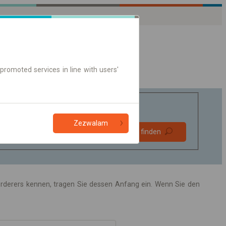
promoted services in line with users'
Zezwalam
Bevorzugt
Verbindung finden
ohne Umstieg
Nur Online-Ticket
förderers kennen, tragen Sie dessen Anfang ein. Wenn Sie den