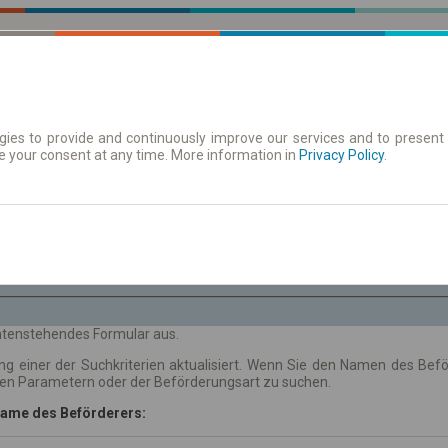
ies to provide and continuously improve our services and to present 
e your consent at any time. More information in
| Tickets
Aushangfahrplan
Privacy Policy
.
Fr. 7 Aug.
-- : --
 untenstehendes Formular aus.
ng einer der Suchkriterien aktualisiert. Wenn Sie den Namen des Be
hen Parametern oder der Beförderungsart zu suchen.
ame des Beförderers: