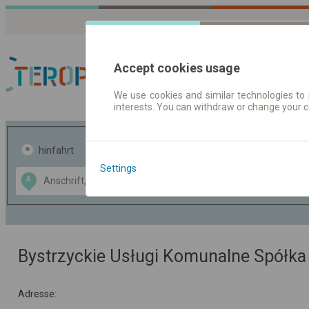
Accept cookies usage
We use cookies and similar technologies to 
interests. You can withdraw or change your 
Fahrplandaten | Ticke
hinfahrt
hin und- rückfahrt
Settings
Data CC-BY-SA
A
B
by
OpenStreetMap
GeoLite data by
usblenden
MaxMind
Bystrzyckie Usługi Komunalne Spółka 
Adresse: