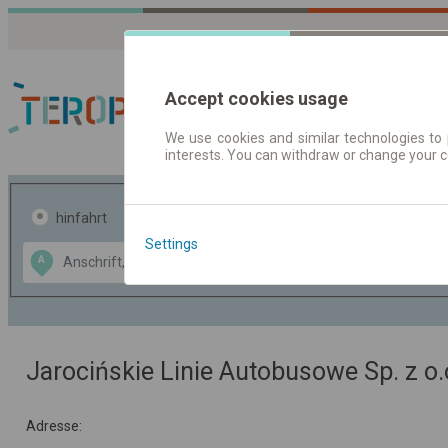
Accept cookies usage
We use cookies and similar technologies to 
interests. You can withdraw or change your 
Fahrplandaten | Ticke
hinfahrt
hin und- rückfahrt
Settings
Data CC-BY-SA
A
B
by
OpenStreetMap
GeoLite data by
usblenden
MaxMind
Jarocińskie Linie Autobusowe Sp. z o.
Adresse: