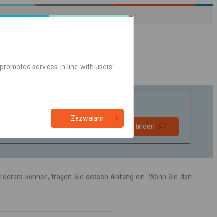
promoted services in line with users'
Zezwalam
Bevorzugt
Verbindung finden
ohne Umstieg
Nur Online-Ticket
förderers kennen, tragen Sie dessen Anfang ein. Wenn Sie den