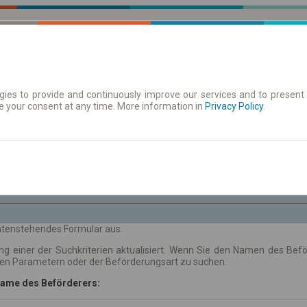
ies to provide and continuously improve our services and to present 
e your consent at any time. More information in
| Tickets
Aushangfahrplan
Privacy Policy
.
Fr. 7 Aug.
-- : --
 untenstehendes Formular aus.
ng einer der Suchkriterien aktualisiert. Wenn Sie den Namen des Be
hen Parametern oder der Beförderungsart zu suchen.
ame des Beförderers: