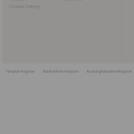
Cookies Settings
Fahrplan-Register
Stadtverkehr-Register
Aushangfahrpläne-Register