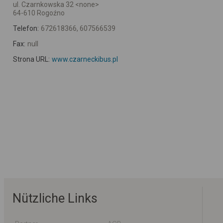
ul. Czarnkowska 32 <none>
64-610 Rogoźno
Telefon:
672618366, 607566539
Fax:
null
Strona URL:
www.czarneckibus.pl
Nützliche Links