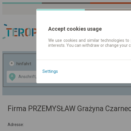
Accept cookies usage
We use cookies and similar technologies to 
interests. You can withdraw or change your 
Fahrplandaten | Ticke
hinfahrt
hin und- rückfahrt
Settings
Data CC-BY-SA
A
B
by
OpenStreetMap
GeoLite data by
usblenden
MaxMind
Firma PRZEMYSŁAW Grażyna Czarne
Adresse: