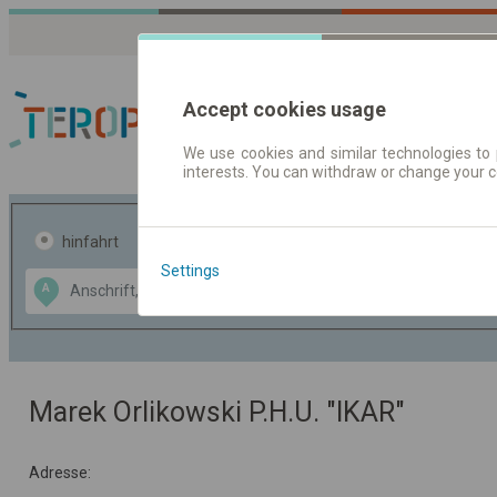
Accept cookies usage
We use cookies and similar technologies to 
interests. You can withdraw or change your 
Fahrplandaten | Ticke
hinfahrt
hin und- rückfahrt
Settings
Data CC-BY-SA
A
B
by
OpenStreetMap
GeoLite data by
usblenden
MaxMind
Marek Orlikowski P.H.U. "IKAR"
Adresse: