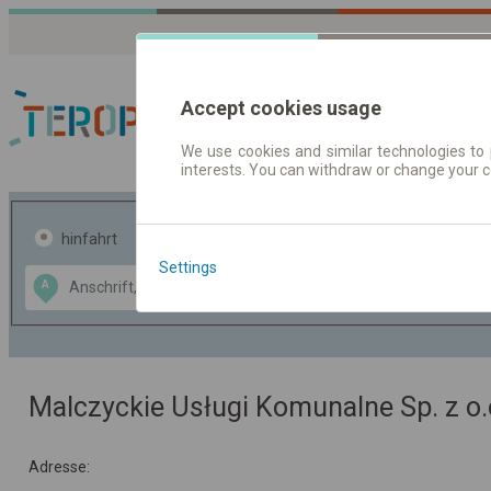
Accept cookies usage
We use cookies and similar technologies to 
interests. You can withdraw or change your 
Fahrplandaten | Ticke
hinfahrt
hin und- rückfahrt
Settings
Data CC-BY-SA
A
B
by
OpenStreetMap
GeoLite data by
usblenden
MaxMind
Malczyckie Usługi Komunalne Sp. z o.
Adresse: