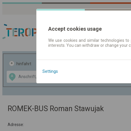
Accept cookies usage
We use cookies and similar technologies to 
interests. You can withdraw or change your 
Fahrplandaten | Ticke
hinfahrt
hin und- rückfahrt
Settings
Data CC-BY-SA
A
B
by
OpenStreetMap
GeoLite data by
usblenden
MaxMind
ROMEK-BUS Roman Stawujak
Adresse: