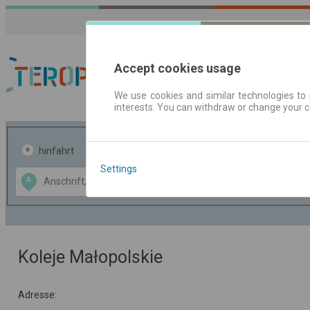
Accept cookies usage
We use cookies and similar technologies to 
interests. You can withdraw or change your 
Fahrplandaten | Ticke
hinfahrt
hin und- rückfahrt
Settings
Data CC-BY-SA
A
B
by
OpenStreetMap
GeoLite data by
usblenden
MaxMind
Koleje Małopolskie
Adresse: