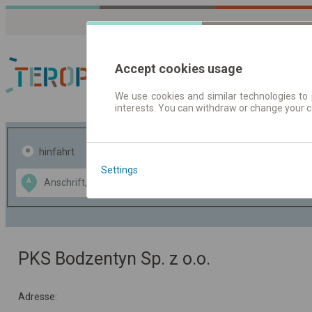
Accept cookies usage
We use cookies and similar technologies to 
interests. You can withdraw or change your 
Fahrplandaten | Ticke
hinfahrt
hin und- rückfahrt
Settings
Data CC-BY-SA
A
B
by
OpenStreetMap
GeoLite data by
usblenden
MaxMind
PKS Bodzentyn Sp. z o.o.
Adresse: