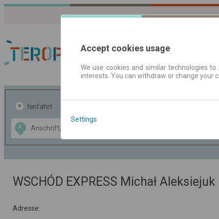
Accept cookies usage
We use cookies and similar technologies to 
interests. You can withdraw or change your 
Fahrplandaten | Ticke
hinfahrt
hin und- rückfahrt
Settings
Data CC-BY-SA
A
B
by
OpenStreetMap
GeoLite data by
usblenden
MaxMind
WSCHÓD EXPRESS Michał Aleksiejuk
Adresse: