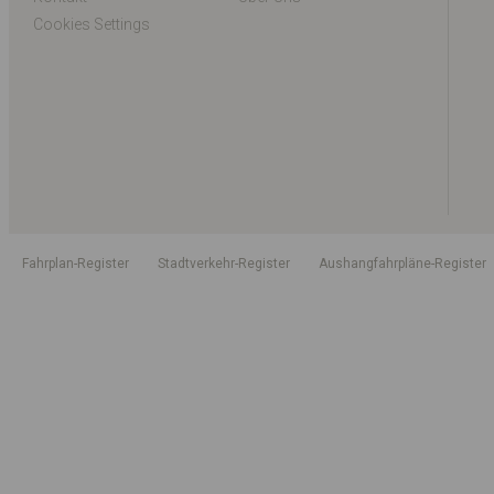
Cookies Settings
Fahrplan-Register
Stadtverkehr-Register
Aushangfahrpläne-Register