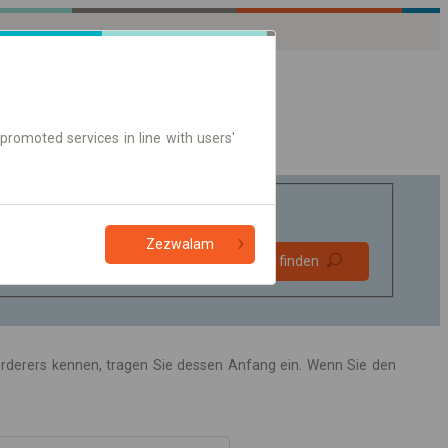
promoted services in line with users'
Zezwalam
Bevorzugt
Verbindung finden
ohne Umstieg
Nur Online-Ticket
förderers kennen, tragen Sie dessen Anfang ein. Wenn Sie den