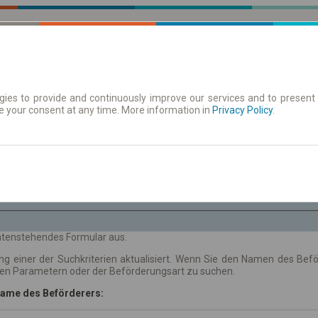
ies to provide and continuously improve our services and to present 
e your consent at any time. More information in
| Tickets
Aushangfahrplan
Privacy Policy
.
Do. 6 Aug.
-- : --
 untenstehendes Formular aus.
ng einer der Suchkriterien aktualisiert. Wenn Sie den Namen des Be
hen Parametern oder der Beförderungsart zu suchen.
ame des Beförderers: