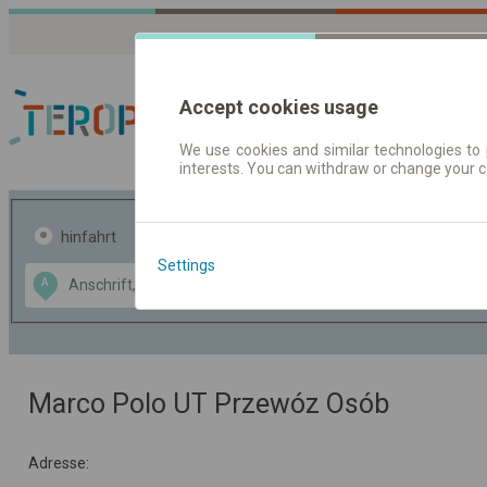
Accept cookies usage
We use cookies and similar technologies to 
interests. You can withdraw or change your 
Fahrplandaten | Ticke
hinfahrt
hin und- rückfahrt
Settings
Data CC-BY-SA
A
B
by
OpenStreetMap
GeoLite data by
usblenden
MaxMind
Marco Polo UT Przewóz Osób
Adresse: