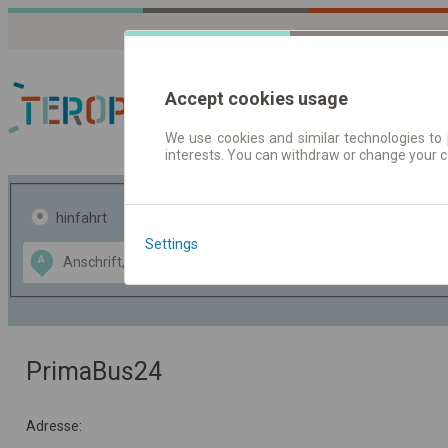
Accept cookies usage
We use cookies and similar technologies to 
interests. You can withdraw or change your 
Fahrplandaten | Ticke
hinfahrt
hin und- rückfahrt
Settings
Data CC-BY-SA
A
B
by
OpenStreetMap
GeoLite data by
usblenden
MaxMind
PrimaBus24
Adresse: