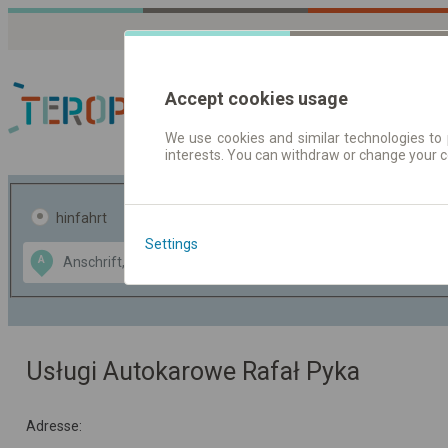
Accept cookies usage
We use cookies and similar technologies to 
interests. You can withdraw or change your 
Fahrplandaten | Ticke
hinfahrt
hin und- rückfahrt
Settings
Data CC-BY-SA
A
B
by
OpenStreetMap
GeoLite data by
usblenden
MaxMind
Usługi Autokarowe Rafał Pyka
Adresse: