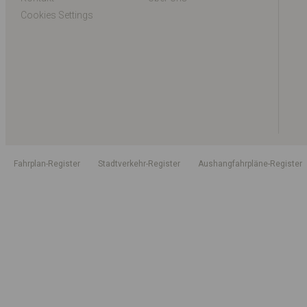
Cookies Settings
Fahrplan-Register
Stadtverkehr-Register
Aushangfahrpläne-Register