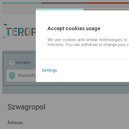
Accept cookies usage
We use cookies and similar technologies to 
interests. You can withdraw or change your 
Fahrplandaten | Ticke
hinfahrt
hin und- rückfahrt
Settings
Data CC-BY-SA
A
B
by
OpenStreetMap
GeoLite data by
usblenden
MaxMind
Szwagropol
Adresse: