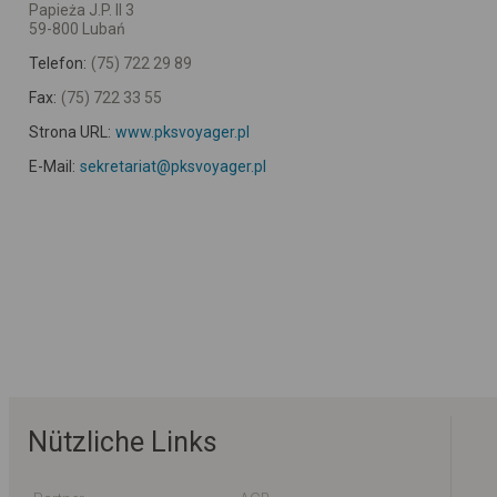
Papieża J.P. II 3
59-800 Lubań
Telefon:
(75) 722 29 89
Fax:
(75) 722 33 55
Strona URL:
www.pksvoyager.pl
E-Mail:
sekretariat@pksvoyager.pl
Nützliche Links