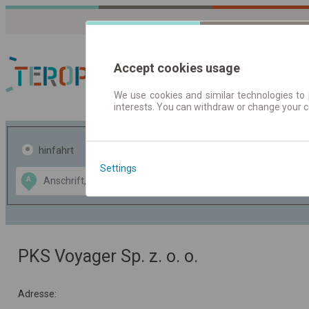
Accept cookies usage
We use cookies and similar technologies to 
interests. You can withdraw or change your 
Fahrplandaten | Ticke
hinfahrt
hin und- rückfahrt
Settings
Data CC-BY-SA
A
B
by
OpenStreetMap
GeoLite data by
usblenden
MaxMind
PKS Voyager Sp. z. o. o.
Adresse: