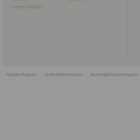
Cookies Settings
Fahrplan-Register
Stadtverkehr-Register
Aushangfahrpläne-Register