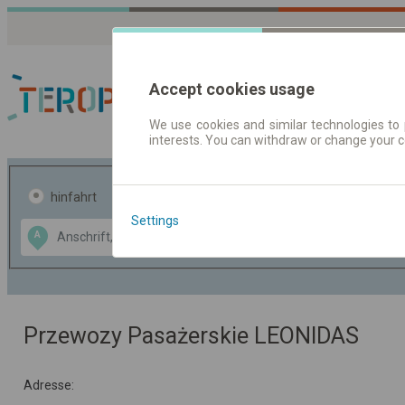
Accept cookies usage
We use cookies and similar technologies to 
interests. You can withdraw or change your 
Fahrplandaten | Ticke
hinfahrt
hin und- rückfahrt
Settings
Data CC-BY-SA
A
B
by
OpenStreetMap
GeoLite data by
usblenden
MaxMind
Przewozy Pasażerskie LEONIDAS
Adresse: