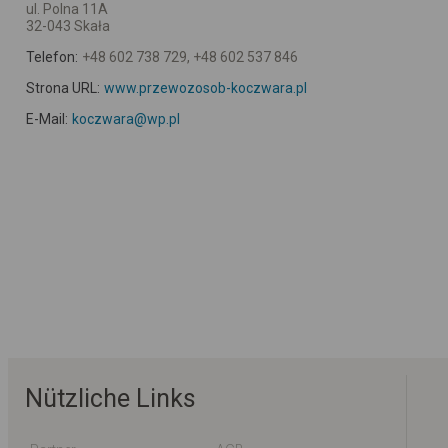
ul. Polna 11A
32-043 Skała
Telefon:
+48 602 738 729, +48 602 537 846
Strona URL:
www.przewozosob-koczwara.pl
E-Mail:
koczwara@wp.pl
Nützliche Links