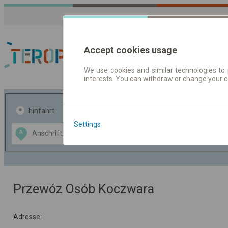
Accept cookies usage
We use cookies and similar technologies to 
interests. You can withdraw or change your 
Fahrplandaten | Ticke
hinfahrt
hin und- rückfahrt
Settings
Data CC-BY-SA
A
B
by
OpenStreetMap
GeoLite data by
usblenden
MaxMind
Przewóz Osób Koczwara
Adresse: