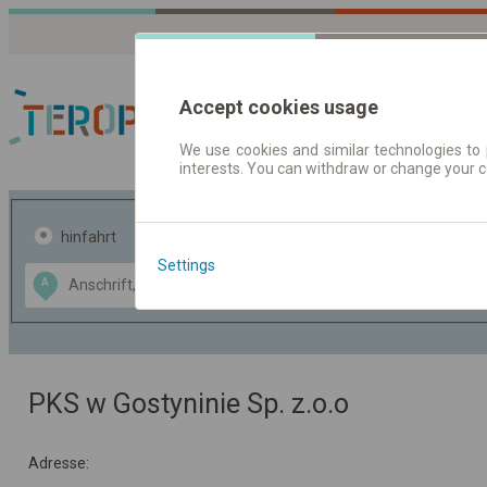
Accept cookies usage
We use cookies and similar technologies to 
interests. You can withdraw or change your 
Fahrplandaten | Ticke
hinfahrt
hin und- rückfahrt
Settings
Data CC-BY-SA
A
B
by
OpenStreetMap
GeoLite data by
usblenden
MaxMind
PKS w Gostyninie Sp. z.o.o
Adresse: