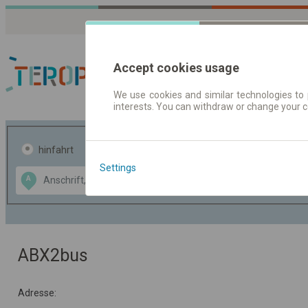
Accept cookies usage
We use cookies and similar technologies to 
interests. You can withdraw or change your 
Fahrplandaten | Ticke
hinfahrt
hin und- rückfahrt
Settings
Data CC-BY-SA
A
B
by
OpenStreetMap
GeoLite data by
usblenden
MaxMind
ABX2bus
Adresse: