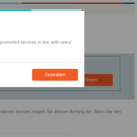
promoted services in line with users'
Zezwalam
Bevorzugt
Verbindung finden
ohne Umstieg
Nur Online-Ticket
förderers kennen, tragen Sie dessen Anfang ein. Wenn Sie den