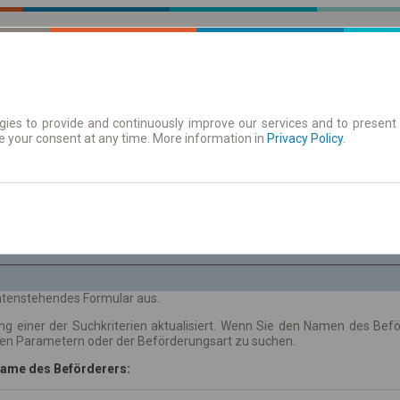
ies to provide and continuously improve our services and to present 
e your consent at any time. More information in
| Tickets
Aushangfahrplan
Privacy Policy
.
Sa. 8 Aug.
-- : --
 untenstehendes Formular aus.
ng einer der Suchkriterien aktualisiert. Wenn Sie den Namen des Be
hen Parametern oder der Beförderungsart zu suchen.
ame des Beförderers: