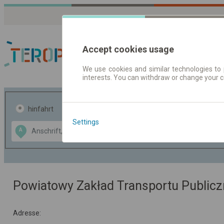
Accept cookies usage
We use cookies and similar technologies to 
interests. You can withdraw or change your 
Fahrplandaten | Ticke
hinfahrt
hin und- rückfahrt
Settings
Data CC-BY-SA
A
B
by
OpenStreetMap
GeoLite data by
usblenden
MaxMind
Powiatowy Zakład Transportu Publicz
Adresse: