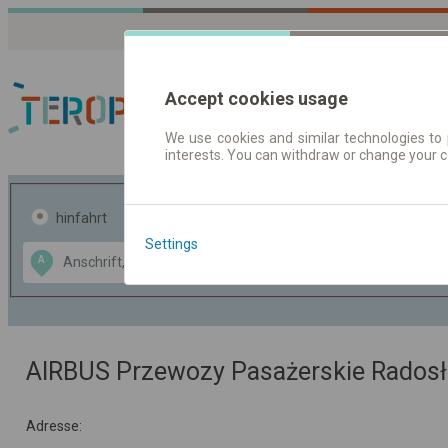
Accept cookies usage
We use cookies and similar technologies to 
interests. You can withdraw or change your 
Fahrplandaten | Ticke
hinfahrt
hin und- rückfahrt
Settings
Data CC-BY-SA
A
B
by
OpenStreetMap
GeoLite data by
usblenden
MaxMind
AIRBUS Przewozy Pasażerskie Rados
Adresse: