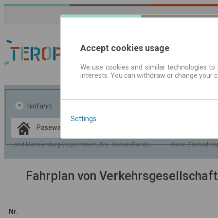
Accept cookies usage
We use cookies and similar technologies to 
interests. You can withdraw or change your 
Fahrplandaten | Ticke
hinfahrt
hin und- rückfahrt
Settings
Data CC-BY-SA
by
OpenStreetMap
Land Mecklenburg-Vorpommern, Krs. Uecker-Randow, Gem. Pasewalk
Woiw. Zachodniop
GeoLite data by
usblenden
MaxMind
Fahrplan von Verkehrsgesellscha
Nr.