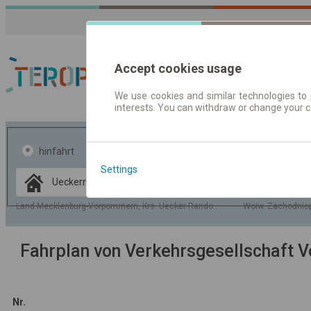
Accept cookies usage
We use cookies and similar technologies to 
interests. You can withdraw or change your 
Fahrplandaten | Ticke
hinfahrt
hin und- rückfahrt
Settings
Data CC-BY-SA
by
OpenStreetMap
Land Mecklenburg-Vorpommern, Krs. Uecker-Randow, Gem. Ueckermünde
Woiw. Zachodniop
GeoLite data by
usblenden
MaxMind
Fahrplan von Verkehrsgesellschaft
Nr.